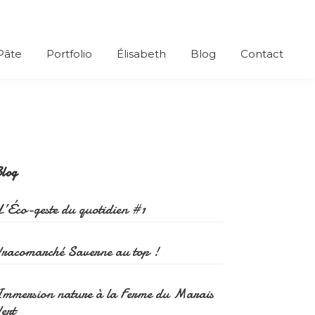
 Pâte
Portfolio
Élisabeth
Blog
Contact
Primary
Sidebar
log
’Éco-geste du quotidien #1
Vracomarché Saverne au top !
Immersion nature à la Ferme du Marais
ert