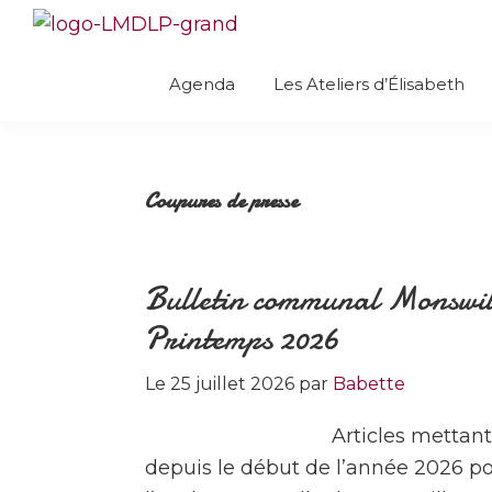
Skip
Skip
Skip
Skip
to
to
to
to
Les
Créativité
Mains
primary
main
primary
footer
Agenda
Les Ateliers d’Élisabeth
culinaire
dans
navigation
content
sidebar
la
avec
Pâte
Élisabeth
Coupures de presse
Bulletin communal Monswil
Printemps 2026
Le
25 juillet 2026
par
Babette
Articles mettant
depuis le début de l’année 2026 po