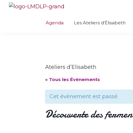
Skip
Skip
Skip
Skip
to
to
to
to
Les
Créativité
Mains
primary
main
primary
footer
Agenda
Les Ateliers d’Élisabeth
culinaire
dans
navigation
content
sidebar
la
avec
Pâte
Élisabeth
Ateliers d’Elisabeth
« Tous les Évènements
Cet évènement est passé.
Découverte des fermen