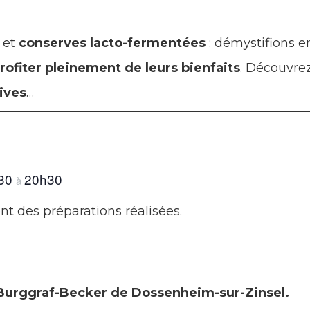
et
conserves lacto-fermentées
: démystifions e
rofiter pleinement de leurs bienfaits
. Découvre
tives
…
30
20h30
à
t des préparations réalisées.
Burggraf-Becker de Dossenheim-sur-Zinsel.