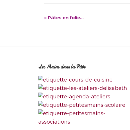
N
«
Pâtes en folie…
a
v
i
g
a
t
Footer
Les Mains dans la Pâte
i
o
n
É
v
è
n