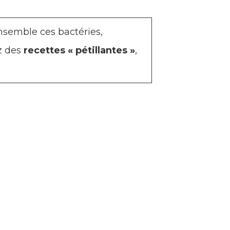
nsemble ces bactéries,
z des
recettes « pétillantes »
,